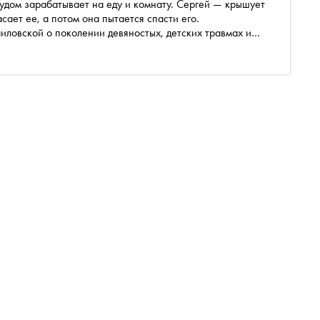
рудом зарабатывает на еду и комнату. Сергей — крышует
сает ее, а потом она пытается спасти его.
ловской о поколении девяностых, детских травмах и
мана, который выходит в издательстве «Альпина нон-