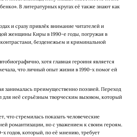
енко». В литературных кругах её также знают как
одах и сразу привлёк внимание читателей и
дой женщины Киры в 1990-е годы, погружая в
 контрастами, безденежьем и криминальной
втобиографично, хотя главная героиня является
ала, что личный опыт жизни в 1990-х помог ей
ая занималась преимущественно поэзией. Переход
ал для неё серьёзным творческим вызовом, который
т, что стремилась показать человеческие
ей романтизации, но с уважением к своим героям.
х годов, который, по её мнению, требует