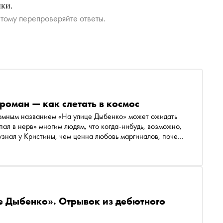
ки.
тому перепроверяйте ответы.
роман — как слетать в космос
омным названием «На улице Дыбенко» может ожидать
ал в нерв» многим людям, что когда-нибудь, возможно,
 узнал у Кристины, чем ценна любовь маргиналов, почему
 об этом писать
е Дыбенко». Отрывок из дебютного