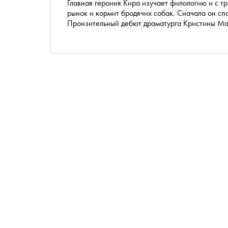
Главная героиня Кира изучает филологию и с т
рынок и кормит бродячих собак. Сначала он спа
Пронзительный дебют драматурга Кристины Маи
зависимости. «Сноб» публикует фрагмент из ро
фикшн»