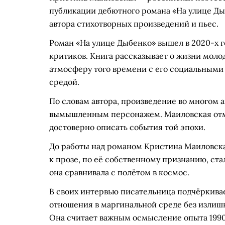
публикации дебютного романа «На улице Дыб
автора стихотворных произведений и пьес.
Роман «На улице Дыбенко» вышел в 2020-х г
критиков. Книга рассказывает о жизни моло
атмосферу того времени с его социальными
средой.
По словам автора, произведение во многом а
вымышленным персонажем. Маиловская отмеч
достоверно описать события той эпохи.
До работы над романом Кристина Маиловск
к прозе, по её собственному признанию, ст
она сравнивала с полётом в космос.
В своих интервью писательница подчёркивае
отношения в маргинальной среде без излишн
Она считает важным осмысление опыта 1990-