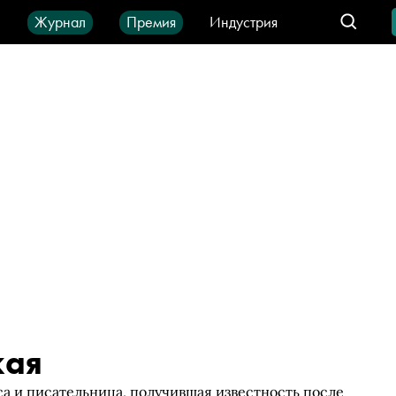
ы
Журнал
Премия
Индустрия
део
Город
IT-продукты
кая
а и писательница, получившая известность после