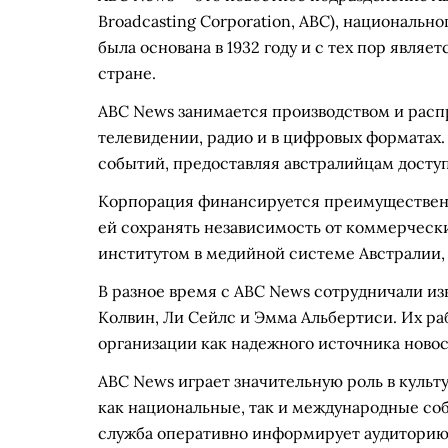
Broadcasting Corporation, ABC), национальн
была основана в 1932 году и с тех пор явля
стране.
ABC News занимается производством и расп
телевидении, радио и в цифровых форматах
событий, предоставляя австралийцам досту
Корпорация финансируется преимущественно
ей сохранять независимость от коммерческ
институтом в медийной системе Австралии
В разное время с ABC News сотрудничали из
Колвин, Ли Сейлс и Эмма Альбертиси. Их р
организации как надежного источника новос
ABC News играет значительную роль в культ
как национальные, так и международные со
служба оперативно информирует аудиторию