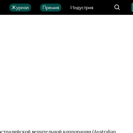
ы
Журнал
Премия
Индустрия
део
Город
IT-продукты
стралийской вещательной корпорации (Australian