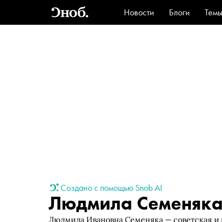
Новости
Блоги
Тем
Стиль
Ви
Создано с помощью Snob AI
Людмила Семеняк
Людмила Ивановна Семеняка — советская и р