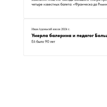
четыре известных балета: «Франческа да Рим
«Минотавр» Патрика де Бана и Postscript Пола
Большого театра Елизавета Кокорева, а также 
Белякова и солиста Todes Ильдара Гайнутдинов
карьере и планах
Иван Адоньев
8 июля 2024 г.
Умерла балерина и педагог Бол
Ей было 90 лет