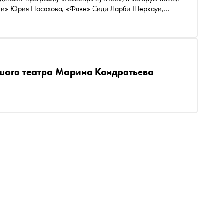
ини» Юрия Посохова, «Фавн» Сиди Ларби Шеркауи,
 Лайтфута и Соль Леон. Среди участников — прима
ведущие артисты, включая Дениса Савина, Артемия
а. Накануне премьеры мы поговорили с Елизаветой о ее
ьшого театра Марина Кондратьева