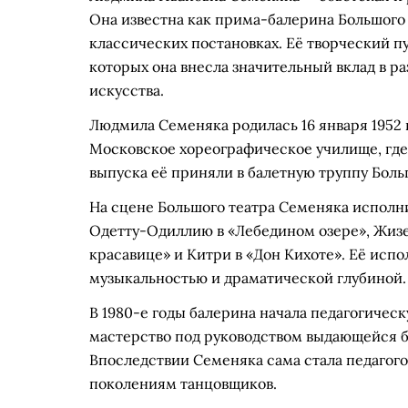
Она известна как прима-балерина Большого 
классических постановках. Её творческий пу
которых она внесла значительный вклад в р
искусства.
Людмила Семеняка родилась 16 января 1952 г
Московское хореографическое училище, где 
выпуска её приняли в балетную труппу Большо
На сцене Большого театра Семеняка исполн
Одетту-Одиллию в «Лебедином озере», Жизе
красавице» и Китри в «Дон Кихоте». Её исп
музыкальностью и драматической глубиной.
В 1980-е годы балерина начала педагогичес
мастерство под руководством выдающейся б
Впоследствии Семеняка сама стала педагог
поколениям танцовщиков.