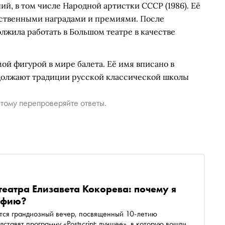
й, в том числе Народной артистки СССР (1986). Её
арственными наградами и премиями. После
жила работать в Большом театре в качестве
й фигурой в мире балета. Её имя вписано в
одолжают традиции русской классической школы
тому перепроверяйте ответы.
еатра Елизавета Кокорева: почему я
афию?
ится грандиозный вечер, посвященный 10-летию
ставят программу «Postscript: лучшее», в которую вошли