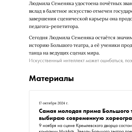
Людмила Семеняка удостоена почётных звани
вклад в балетное искусство отмечен госуд
завершения сценической карьеры она продол
педагога-репетитора.
Сегодня Людмила Семеняка остаётся значимо
историю Большого театра, а её ученики пр
танца на ведущих сценах мира.
Искусственный интеллект может ошибаться, поэ
Материалы
17 октября 2024 г.
Самая молодая прима Большого т
выбираю современную хореогр
9 ноября на сцене Кремлевского дворца состо
компании MuzArts. Звезды Большого театра пред