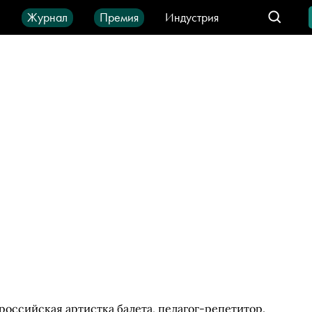
ы
Журнал
Премия
Индустрия
део
Город
IT-продукты
а
оссийская артистка балета, педагог-репетитор.