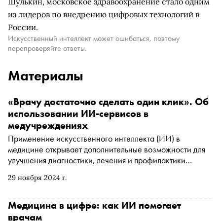
Шулькин, московское здравоохранение стало одним
из лидеров по внедрению цифровых технологий в
России.
Искусственный интеллект может ошибаться, поэтому
перепроверяйте ответы.
Материалы
«Врачу достаточно сделать один клик». Об
использовании ИИ-сервисов в
медучреждениях
Применение искусственного интеллекта (ИИ) в
медицине открывает дополнительные возможности для
улучшения диагностики, лечения и профилактики
заболеваний. Вместе с экспертами разбираемся, как
29 ноября 2024 г.
ИИ уже сейчас помогает врачам, как это влияет на
здоровье людей и что нас ждет в будущем
Медицина в цифре: как ИИ помогает
врачам