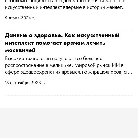
проблемы: пациентов и задач много, врачей мало. Но
искусственный интеллект впервые в истории меняет
соотношение сил
9 июля 2024 г.
Данные о здоровье. Как искусственный
интеллект помогает врачам лечить
москвичей
Высокие технологии получают все большее
распространение в медицине. Мировой рынок ИИ в
сфере здравоохранения превысил 6 млрд долларов, а в
следующем году, по прогнозам, вырастет до 28 млрд
15 сентября 2023 г.
долларов. О том, как будущее превращается в
реальность в сфере медицины и как технологии
внедряются в российских медучреждениях, рассказал
директор Центра индустрии здоровья Сбербанка и
спикер Международного форума инноваций БРИКС
«Облачный город» Сергей Жданов