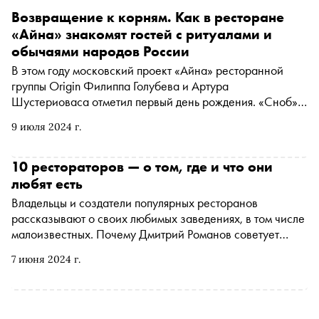
Возвращение к корням. Как в ресторане
«Айна» знакомят гостей с ритуалами и
обычаями народов России
В этом году московский проект «Айна» ресторанной
группы Origin Филиппа Голубева и Артура
Шустериоваса отметил первый день рождения. «Сноб»
поговорил со всеми причастными, включая шеф-повара
9 июля 2024 г.
Дмитрия Нечитайлова, и выяснил, почему кухня народов
России — один из главных гастрономических трендов
ближайшего десятилетия
10 рестораторов — о том, где и что они
любят есть
Владельцы и создатели популярных ресторанов
рассказывают о своих любимых заведениях, в том числе
малоизвестных. Почему Дмитрий Романов советует
посещать китайский ресторан в одежде, которую не
7 июня 2024 г.
жалко, где завтракает, обедает и ужинает Александр
Митраков и что из русской кухни предпочитает Уиллиам
Ламберти — читайте в подборке «Сноба»