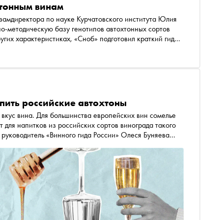
хтонным винам
амдиректора по науке Курчатовского института Юлия
ругих характеристиках, «Сноб» подготовил краткий гид
 рекомендациями пейринга и подбора бокалов
пить российские автохтоны
вкус вина. Для большинства европейских вин сомелье
т для напитков из российских сортов винограда такого
 руководитель «Винного гида России» Олеся Буняева
свой вкус вина из «кокура», «цимлянского черного»,