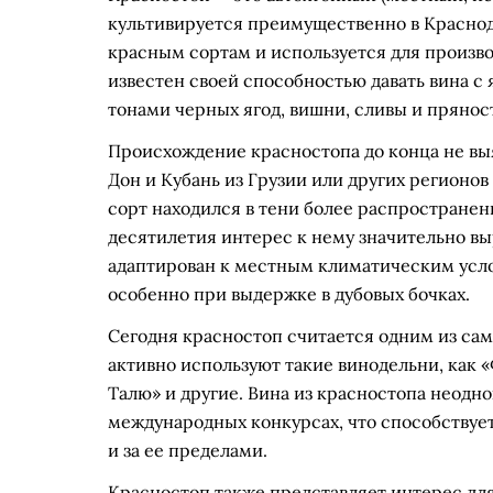
культивируется преимущественно в Краснод
красным сортам и используется для производ
известен своей способностью давать вина 
тонами черных ягод, вишни, сливы и прянос
Происхождение красностопа до конца не выя
Дон и Кубань из Грузии или других регионов
сорт находился в тени более распростране
десятилетия интерес к нему значительно вы
адаптирован к местным климатическим услов
особенно при выдержке в дубовых бочках.
Сегодня красностоп считается одним из сам
активно используют такие винодельни, как 
Талю» и другие. Вина из красностопа неодн
международных конкурсах, что способствует
и за ее пределами.
Красностоп также представляет интерес для