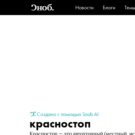
Новости
Блоги
Тем
Стиль
Ви
Создано с помощью Snob AI
красностоп
Красностоп — это автохтонный (местный, и