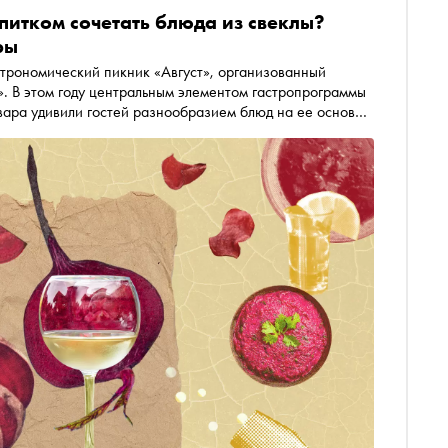
напитком сочетать блюда из свеклы?
ры
строномический пикник «Август», организованный
. В этом году центральным элементом гастропрограммы
вара удивили гостей разнообразием блюд на ее основе.
этого овоща, важно правильно подобрать
облогеры предложили лучшие сочетания