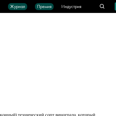
ы
Журнал
Премия
Индустрия
део
Город
IT-продукты
сконный) технический сорт винограда, который