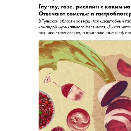
Глу-глу, гозе, рислинг: с каким 
Отвечают сомелье и гастроблоге
В Тульской области завершился масштабный га
командой музыкального фестиваля «Дикая мята»
пикника стала свекла, а приглашенные шеф-по
Чтобы полностью раскрыть и подчеркнуть вкус 
напитки — профессиональные сомелье и гастр