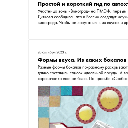
Простой и короткий гид по авто
Участница зоны «Виноград» на ПМЭФ, первый з
Дьякова сообщила , что в России создадут научно-методическую базу генотипов автохтонных сортов
винограда. Чтобы не запутаться в их вкусах и д
по тихим сухим автохтонным винам с базовыми
26 октября 2023 г.
Формы вкуса. Из каких бокалов 
Разные формы бокалов по-разному раскрывают 
давно составили список идеальной посуды. А во
справочника еще не было. По просьбе «Сноба»
рассказывает, в каких бокалах лучше раскроют 
«сибирькового» и «красностопа»