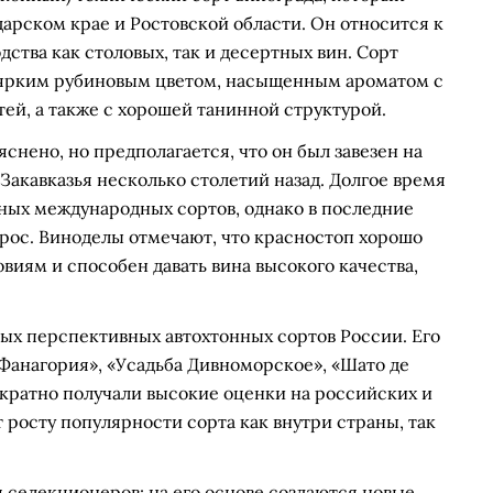
арском крае и Ростовской области. Он относится к
ства как столовых, так и десертных вин. Сорт
с ярким рубиновым цветом, насыщенным ароматом с
тей, а также с хорошей танинной структурой.
снено, но предполагается, что он был завезен на
 Закавказья несколько столетий назад. Долгое время
нных международных сортов, однако в последние
рос. Виноделы отмечают, что красностоп хорошо
иям и способен давать вина высокого качества,
ых перспективных автохтонных сортов России. Его
«Фанагория», «Усадьба Дивноморское», «Шато де
ократно получали высокие оценки на российских и
 росту популярности сорта как внутри страны, так
 селекционеров: на его основе создаются новые