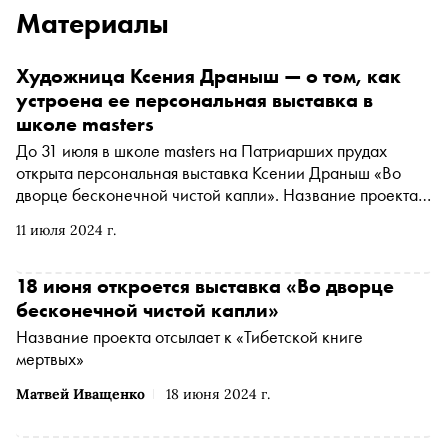
Материалы
Художница Ксения Драныш — о том, как
устроена ее персональная выставка в
школе masters
До 31 июля в школе masters на Патриарших прудах
открыта персональная выставка Ксении Драныш «Во
дворце бесконечной чистой капли». Название проекта
отсылает к цитате из «Тибетской книги мертвых»,
11 июля 2024 г.
ставшей особо значимой в творчестве художницы после
жизни в Таиланде и изучения буддистской философии.
Специально для «Сноба» Ксения Драныш рассказала о
18 июня откроется выставка «Во дворце
нескольких работах
бесконечной чистой капли»
Название проекта отсылает к «Тибетской книге
мертвых»
Матвей Иващенко
18 июня 2024 г.