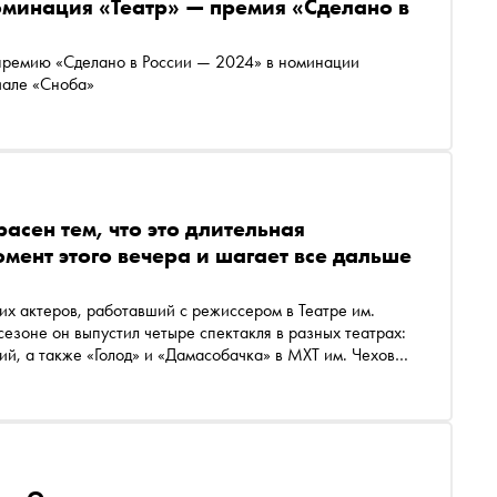
оминация «Театр» — премия «Сделано в
 премию «Сделано в России — 2024» в номинации
иале «Сноба»
асен тем, что это длительная
мент этого вечера и шагает все дальше
их актеров, работавший с режиссером в Театре им.
 сезоне он выпустил четыре спектакля в разных театрах:
ий, а также «Голод» и «Дамасобачка» в МХТ им. Чехова.
ах, о Юрии Бутусове и о том, почему он ушел из Театра