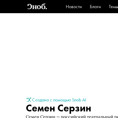
Новости
Блоги
Тем
Стиль
Ви
Создано с помощью Snob AI
Семен Серзин
Семен Серзин — российский театральный ре