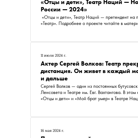
«Отцы и дети», Театр Наций — Н
России — 2024»
«Отцы и дети», Театр Наций — претендент на
«Театр». Подробнее о проекте читайте в матер
11 июля 2024 г.
Актер Сергей Волков: Театр прекр
дистанция. Он живет в каждый мо
и дальше
Сергей Волков — один из постоянных бутусовск
Ленсовета и Театре им. Евг. Вахтангова. В этом
«Отцы и дети» и «Мой брат умер» в Театре Нац
«Сноб» поговорил с артистом о его новых работ
Вахтангова
16 мая 2024 г.