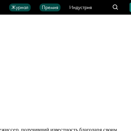
ы
Журнал
Премия
Индустрия
део
Город
IT-продукты
жиссер, получивший известность благодаря своим