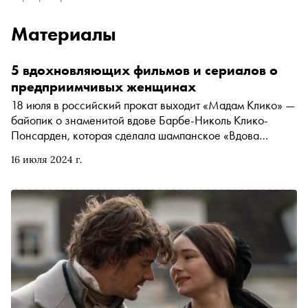
Материалы
5 вдохновляющих фильмов и сериалов о
предприимчивых женщинах
18 июля в российский прокат выходит «Мадам Клико» —
байопик о знаменитой вдове Барбе-Николь Клико-
Понсарден, которая сделала шампанское «Вдова
Клико» (Veuve Clicquot) синонимом роскоши. Об этом и
16 июля 2024 г.
других фильмах и сериалах, в которых
целеустремленные женщины строят карьеру, невзирая
на средства и обстоятельства, в подборке «Сноба»