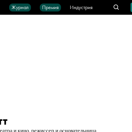
ы
Журнал
Премия
Индустрия
део
Город
IT-продукты
тт
еатра и кино, режиссер и основательница