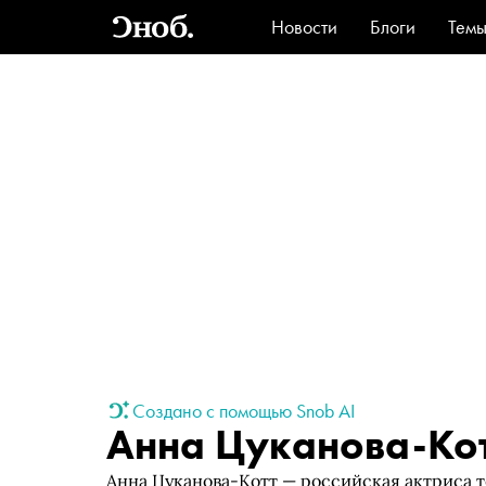
Новости
Блоги
Тем
Стиль
Ви
Создано с помощью Snob AI
Анна Цуканова-Ко
Анна Цуканова-Котт — российская актриса т