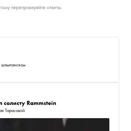
тому перепроверяйте ответы.
 и шампанском
п солисту Rammstein
ае Тарасовой