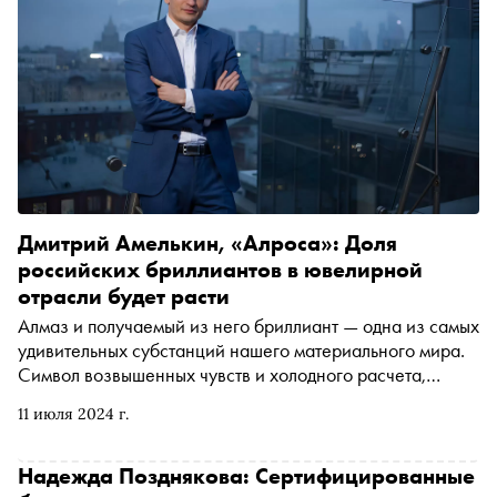
Дмитрий Амелькин, «Алроса»: Доля
российских бриллиантов в ювелирной
отрасли будет расти
Алмаз и получаемый из него бриллиант — одна из самых
удивительных субстанций нашего материального мира.
Символ возвышенных чувств и холодного расчета,
неотъемлемая часть драгоценности и самая надежная
11 июля 2024 г.
инвестиция. Российская компания «Алроса» является
крупнейшим игроком рынка: на ее долю приходится до
трети мировой добычи алмазов. Помимо этого холдинг
Надежда Позднякова: Сертифицированные
имеет свои ограночные предприятия и ювелирное