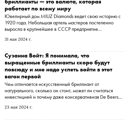
бриллианты — это валюта, которая
производство, то есть осуществляет собственными
работает по всему миру
силами полный круговорот бриллианта в природе: от
Ювелирный дом MIUZ Diamonds ведет свою историю с
шахты до прилавка магазина. «Сноб» в рамках проекта
1920 года. Небольшая артель мастеров постепенно
« Индустрия » поговорил с заместителем генерального
выросла в крупнейшее в СССР предприятие
директора, директором по стратегии «Алроса»
«Московский ювелирный завод». А в год 100-летия
Дмитрием Амелькиным о том, что сейчас происходит на
31 мая 2024 г.
компания провела глобальный ребрендинг, сменив
мировом алмазном рынке, о важности гарантий и
визуальный образ, айдентику, способ коммуникации и
продвинутых технологий и о том, зачем крупнейшему
название. «Сноб» в рамках проекта « Индустрия »
Сузанна Войт: Я понимала, что
добывающему предприятию необходим свой ювелирный
поговорил с Надеждой Поздняковой, директором по
выращенные бриллианты скоро будут
бренд, а лучше два
маркетингу MIUZ Diamonds, об этих важных изменениях,
повсюду и мне надо успеть войти в этот
а еще о том, какие камни имеют шанс стать
вагон первой
инвестиционным инструментом, зачем MIUZ Diamonds
Чем отличается искусственный бриллиант от
понадобились украшения с лабораторными
натурального, сколько он стоит, может ли считаться
бриллиантами и почему скидки являются драйвером
инвестицией и почему даже консервативная De Beers
онлайн-торговли
продает лабораторного камня почти столько же, сколько
23 мая 2024 г.
природного — «Сноб» в рамках проекта « Индустрия »
поговорил с Сузанной Войт, владелицей ювелирной
марки Suzanne Code, которая создает штучные
украшения в сегменте люкс, но использует при этом