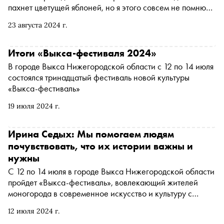
пахнет цветущей яблоней, но я этого совсем не помню»
проектной школы для подростков «Каскад». В течение
23 августа 2024 г.
девяти месяцев ребята создают творческие работы,
которые можно увидеть на итоговой выставке. В этом
году ее главная тема — память. О том, насколько важны
Итоги «Выкса-фестиваля 2024»
воспоминания и рефлексия для подростков и как это
В городе Выкса Нижегородской области с 12 по 14 июля
отражается в их творчестве, рассказали психотерапевт
состоялся тринадцатый фестиваль новой культуры
Оксана Иоаннисянц, куратор Никита Спиридонов и
«Выкса-фестиваль»
ученица «Каскада» Ксения Ильина
19 июля 2024 г.
Ирина Седых: Мы помогаем людям
почувствовать, что их истории важны и
нужны
С 12 по 14 июля в городе Выкса Нижегородской области
пройдет «Выкса-фестиваль», вовлекающий жителей
моногорода в современное искусство и культуру с
помощью коллабораций с большими звездами и арт-
12 июля 2024 г.
деятелями. Благодаря событию, объединяющему весь