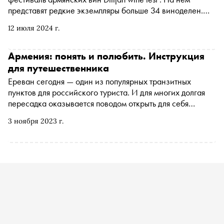
представят редкие экземпляры больше 34 виноделен.
«Сноб» рассказывает о самых интересных новинках
12 июля 2024 г.
фестиваля, большинство из которых еще не попали в
продажу
Армения: понять и полюбить. Инструкция
для путешественника
Ереван сегодня — один из популярных транзитных
пунктов для российского туриста. И для многих долгая
пересадка оказывается поводом открыть для себя
Армению. Рассказываем, почему стоит задержаться в
3 ноября 2023 г.
стране и что посмотреть за пределами столицы