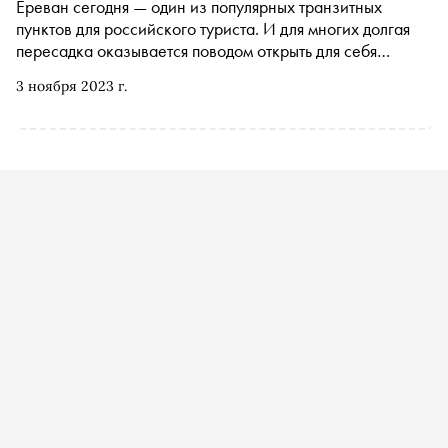
Ереван сегодня — один из популярных транзитных
пунктов для российского туриста. И для многих долгая
пересадка оказывается поводом открыть для себя
Армению. Рассказываем, почему стоит задержаться в
3 ноября 2023 г.
стране и что посмотреть за пределами столицы