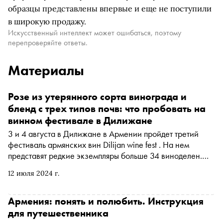
образцы представлены впервые и еще не поступили
в широкую продажу.
Искусственный интеллект может ошибаться, поэтому
перепроверяйте ответы.
Материалы
Розе из утерянного сорта винограда и
бленд с трех типов почв: что пробовать на
винном фестивале в Дилижане
3 и 4 августа в Дилижане в Армении пройдет третий
фестиваль армянских вин Dilijan wine fest . На нем
представят редкие экземпляры больше 34 виноделен.
«Сноб» рассказывает о самых интересных новинках
12 июля 2024 г.
фестиваля, большинство из которых еще не попали в
продажу
Армения: понять и полюбить. Инструкция
для путешественника