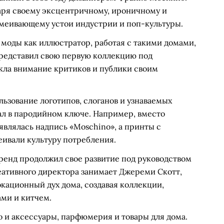
аря своему эксцентричному, ироничному и
смеивающему устои индустрии и поп-культуры.
моды как иллюстратор, работая с такими домами,
н представил свою первую коллекцию под
кла внимание критиков и публики своим
ьзование логотипов, слоганов и узнаваемых
л в пародийном ключе. Например, вместо
являлась надпись «Moschino», а принты с
вали культуру потребления.
ренд продолжил свое развитие под руководством
реативного директора занимает Джереми Скотт,
кационный дух дома, создавая коллекции,
ми и китчем.
о и аксессуары, парфюмерия и товары для дома.