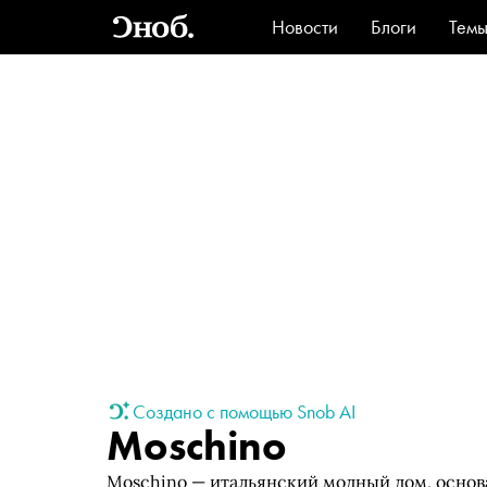
Новости
Блоги
Тем
Стиль
Ви
Создано с помощью Snob AI
Moschino
Moschino — итальянский модный дом, основ