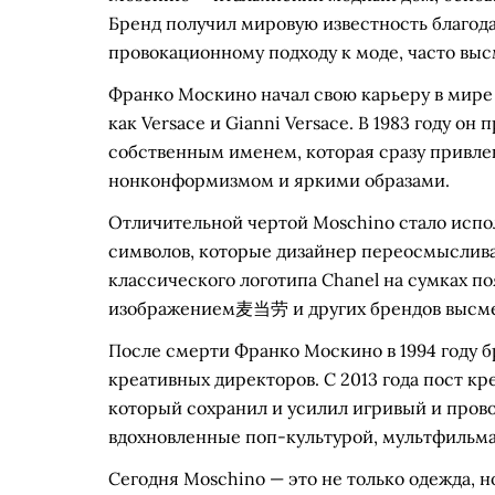
Бренд получил мировую известность благод
провокационному подходу к моде, часто вы
Франко Москино начал свою карьеру в мире 
как Versace и Gianni Versace. В 1983 году о
собственным именем, которая сразу привле
нонконформизмом и яркими образами.
Отличительной чертой Moschino стало испол
символов, которые дизайнер переосмыслива
классического логотипа Chanel на сумках по
изображением麦当劳 и других брендов высмеи
После смерти Франко Москино в 1994 году б
креативных директоров. С 2013 года пост к
который сохранил и усилил игривый и прово
вдохновленные поп-культурой, мультфильма
Сегодня Moschino — это не только одежда, н