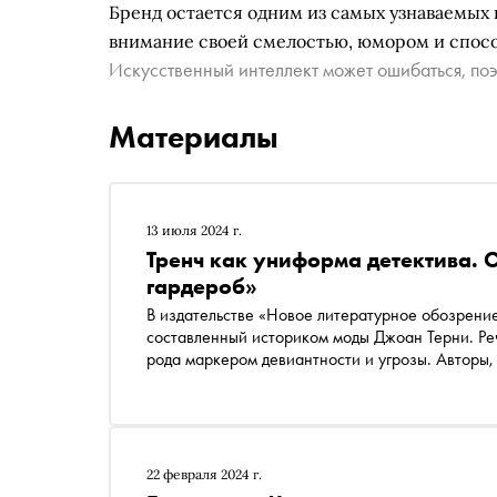
Бренд остается одним из самых узнаваемых 
внимание своей смелостью, юмором и спосо
Искусственный интеллект может ошибаться, поэ
Материалы
13 июля 2024 г.
Тренч как униформа детектива. 
гардероб»
В издательстве «Новое литературное обозрени
составленный историком моды Джоан Терни. Речь
рода маркером девиантности и угрозы. Авторы,
том, как человек «считывает» угрозу по костю
в социуме. «Сноб» публикует отрывок
22 февраля 2024 г.