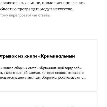
и влиятельных в мире, продолжая привлекать
бностью превращать моду в искусство.
тому перепроверяйте ответы.
Отрывок из книги «Криминальный
е» вышел сборник статей «Криминальный гардероб»,
 в книге идет об одежде, которая становится своего
 подготовившие статьи для сборника, рассказывают о
му и каким образом гардероб влияет на поведение людей