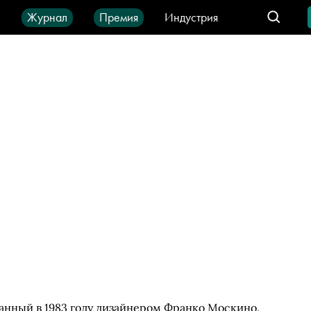
ы
Журнал
Премия
Индустрия
део
Город
IT-продукты
анный в 1983 году дизайнером Франко Москино.