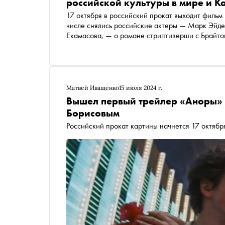
российской культуры в мире и К
17 октября в российский прокат выходит фильм
числе снялись российские актеры — Марк Эйде
Екамасова, — о романе стриптизерши с Брайто
пальмовую ветвь» 77-го Каннского кинофестив
поговорил с актрисой Дарьей Екамасовой, испо
«Аноры» в Каннах и узнал, как артисту попасть
Матвей Иващенко
15 июля 2024 г.
Вышел первый трейлер «Аноры»
Борисовым
Российский прокат картины начнется 17 октябр