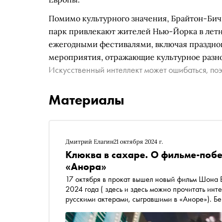
Помимо культурного значения, Брайтон-Бич
парк привлекают жителей Нью-Йорка в летн
ежегодными фестивалями, включая празднов
мероприятия, отражающие культурное разн
Искусственный интеллект может ошибаться, поэ
Материалы
Дмитрий Елагин
21 октября 2024 г.
Клюква в сахаре. О фильме-побе
«Анора»
17 октября в прокат вышел новый фильм Шона 
2024 года ( здесь и здесь можно прочитать интервью с Дарьей Екамасовой и Юрой Борисовым —
русскими актерами, сыгравшими в «Аноре»). Б
американского независимого кино, который ра
мечты» и рассказывает истории аутсайдеров. «