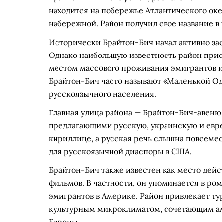
находится на побережье Атлантического ок
набережной. Район получил свое название в 
Исторически Брайтон-Бич начал активно заст
Однако наибольшую известность район приоб
местом массового проживания эмигрантов из
Брайтон-Бич часто называют «Маленькой Од
русскоязычного населения.
Главная улица района — Брайтон-Бич-авеню 
предлагающими русскую, украинскую и евре
кириллице, а русская речь слышна повсеме
для русскоязычной диаспоры в США.
Брайтон-Бич также известен как место дей
фильмов. В частности, он упоминается в ро
эмигрантов в Америке. Район привлекает т
культурным микроклиматом, сочетающим а
Европы.