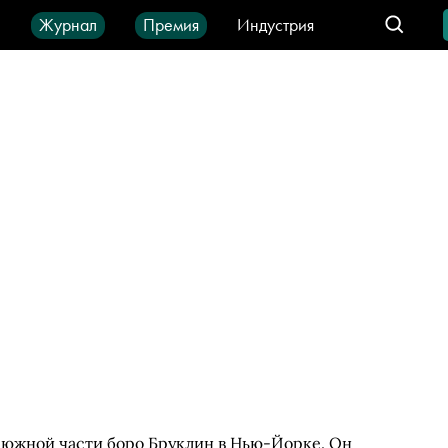
ы
Журнал
Премия
Индустрия
део
Город
IT-продукты
 южной части боро Бруклин в Нью-Йорке. Он