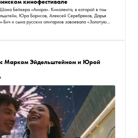
аннском кинофестивале
 Шона Бейкера «Анора». Кинолента, в которой в том
льштейн, Юра Борисов, Алексей Серебряков, Дарья
н-Бич и сына русских олигархов завоевала «Золотую
аля. Накануне премьеры в Лос-Анджелесе «Сноб»
лнительницей роли матери главного героя, об успехе
 в зарубежный проект
 с Марком Эйдельштейном и Юрой
я