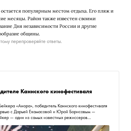
 остается популярным местом отдыха. Его пляж и
ие месяцы. Район также известен своими
ание Дня независимости России и другие
ообразие общины.
тому перепроверяйте ответы.
дителе Каннского кинофестиваля
Бейкера «Анора», победитель Каннского кинофестиваля
ейкер — один из самых известных режиссеров
з за разом показывает обратную сторону «американской
Анора» — не лучшая попытка Бейкера поговорить на