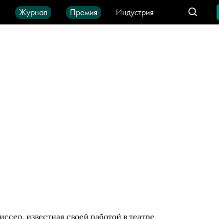
ы
Журнал
Премия
Индустрия
део
Город
IT-продукты
ссер, известная своей работой в театре