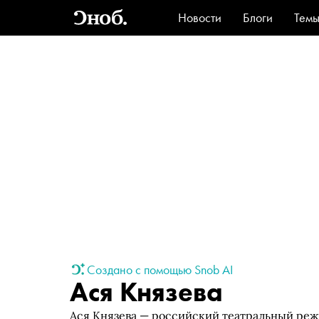
Новости
Блоги
Тем
Стиль
Ви
Создано с помощью Snob AI
Ася Князева
Ася Князева — российский театральный режи