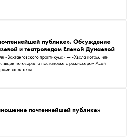
почтеннейшей публике». Обсуждение
язевой и театроведом Еленой Дунаевой
ля «Вахтанговского практикума» — «Хвала котам, или
сивцев поговорил о постановке с режиссером Асей
ерами спектакля
риношение почтеннейшей публике»