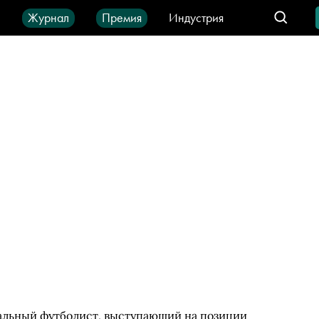
ы
Журнал
Премия
Индустрия
део
Город
IT-продукты
альный футболист, выступающий на позиции