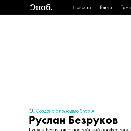
Новости
Блоги
Тем
Стиль
Ви
Создано с помощью Snob AI
Руслан Безруков
Руслан Безруков — российский профессион