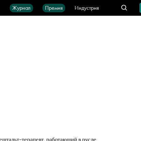
ы
Журнал
Премия
Индустрия
део
Город
IT-продукты
ештальт-терапевт, работающий в русле