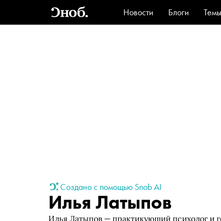
Новости
Блоги
Тем
Стиль
Ви
Создано с помощью Snob AI
Илья Латыпов
Илья Латыпов — практикующий психолог и г