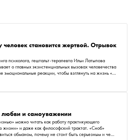
у человек становится жертвой. Отрывок
ига психолога, гештальт-терапевта Ильи Латыпова
ывает о главных экзистенциальных вызовах человечества
ые эмоциональные реакции, чтобы взглянуть на жизнь «со
, любви и самоуважении
изнью» можно читать как работу практикующего
из жизни» и даже как философский трактат. «Сноб»
виться обманом, почему не стоит быть серьезным и чем