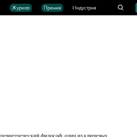
ы
Журнал
Премия
Индустрия
део
Город
IT-продукты
 — древнегреческий философ, один из ключевых