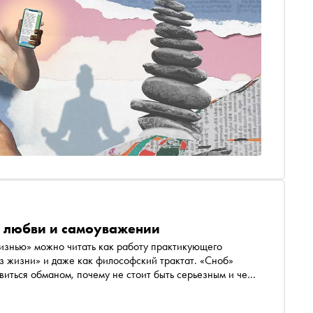
, любви и самоуважении
изнью» можно читать как работу практикующего
из жизни» и даже как философский трактат. «Сноб»
виться обманом, почему не стоит быть серьезным и чем
ет помочь древнегреческий философ Эпиктет