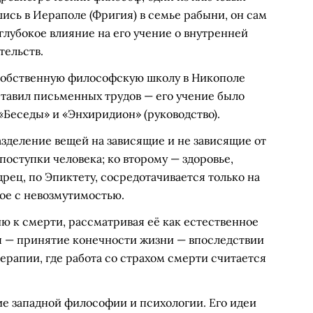
ись в Иераполе (Фригия) в семье рабыни, он сам
 глубокое влияние на его учение о внутренней
тельств.
 собственную философскую школу в Никополе
оставил письменных трудов — его учение было
Беседы» и «Энхиридион» (руководство).
зделение вещей на зависящие и не зависящие от
поступки человека; ко второму — здоровье,
дрец, по Эпиктету, сосредотачивается только на
ное с невозмутимостью.
 к смерти, рассматривая её как естественное
п — принятие конечности жизни — впоследствии
ерапии, где работа со страхом смерти считается
ие западной философии и психологии. Его идеи