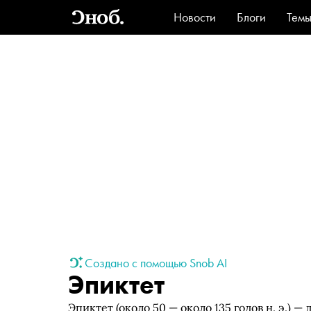
Новости
Блоги
Тем
Стиль
Ви
Создано с помощью Snob AI
Эпиктет
Эпиктет (около 50 — около 135 годов н. э.)