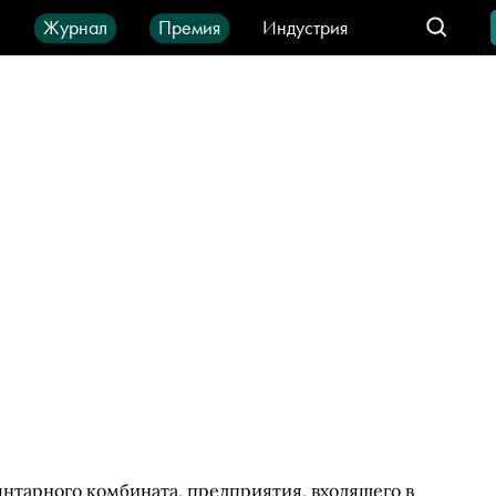
ы
Журнал
Премия
Индустрия
део
Город
IT-продукты
нтарного комбината, предприятия, входящего в