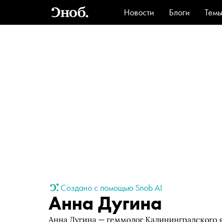
Новости
Блоги
Тем
Стиль
Ви
Создано с помощью Snob AI
Анна Дугина
Анна Дугина — геммолог Калининградского я