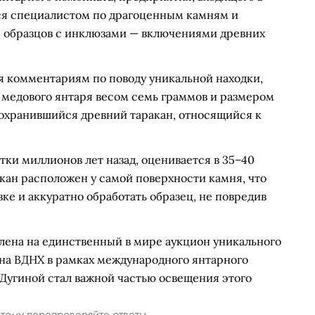
тся специалистом по драгоценным камням и
ле образцов с инклюзами — включениями древних
я комментариям по поводу уникальной находки,
е медового янтаря весом семь граммов и размером
сохранившийся древний таракан, относящийся к
тки миллионов лет назад, оценивается в 35–40
акан расположен у самой поверхности камня, что
ке и аккуратно обработать образец, не повредив
лена на единственный в мире аукцион уникального
а на ВДНХ в рамках международного янтарного
угиной стал важной частью освещения этого
тому перепроверяйте ответы.