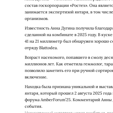
состав госкорпорации «Ростех». Она являе
занимается экспертизой янтаря, в том чис
организмов.
Известность Анна Дугина получила благодар
сделанной на комбинате в 2025 году. В куск
41 на 21 миллиметр был обнаружен хорошо 
отряду Blattodea.
Возраст насекомого, попавшего в смолу деся
миллионов лет. Как отметила геммолог, тар
позволило заметить его при ручной сортиров
включение.
Находка была признана уникальной и выстав
янтаря, который прошел 2 августа 2025 год
форума AmberForum’25. Комментарий Анны Д
события.
Искусственный интеллект может ошибаться, поэ