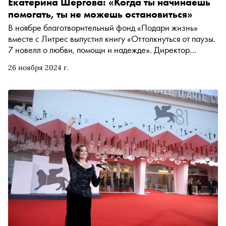
Екатерина Шергова: «Когда ты начинаешь
помогать, ты не можешь остановиться»
В ноябре благотворительный фонд «Подари жизнь»
вместе с Литрес выпустил книгу «Оттолкнуться от паузы.
7 новелл о любви, помощи и надежде». Директор
благотворительного фонда «Подари жизнь» Екатерина
26 ноября 2024 г.
Шергова в интервью «Снобу» рассказала о книге, о том,
как санкции повлияли на работу НКО, почему
пожертвования в 100 рублей важны и зачем детям после
болезни нужна «немедицинская реабилитация»