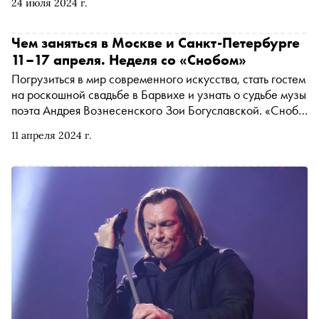
24 июля 2024 г.
Чем заняться в Москве и Санкт-Петербурге
11–17 апреля. Неделя со «Снобом»
Погрузиться в мир современного искусства, стать гостем
на роскошной свадьбе в Барвихе и узнать о судьбе музы
поэта Андрея Вознесенского Зои Богуславской. «Сноб»
рассказывает, чем заняться и куда сходить на
11 апреля 2024 г.
ближайшей неделе