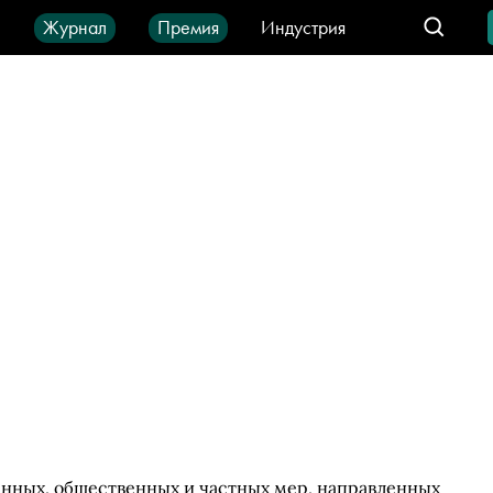
ы
Журнал
Премия
Индустрия
део
Город
IT-продукты
енных, общественных и частных мер, направленных