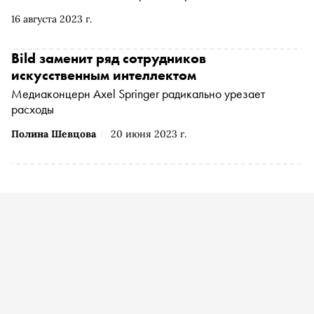
нацистское прошлое». Автор рассказывает, что
16 августа 2023 г.
происходило после окончания Второй мировой: как
граждане пытались переосмыслить историю своей
страны и смогли построить демократическое
Bild заменит ряд сотрудников
государство. «Сноб» публикует отрывок
искусственным интеллектом
Медиаконцерн Axel Springer радикально урезает
расходы
Полина Шевцова
20 июня 2023 г.