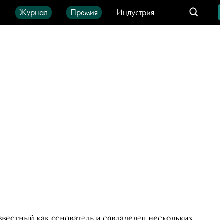
ы
Журнал
Премия
Индустрия
део
Город
IT-продукты
вестный как основатель и совладелец нескольких