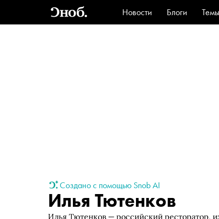
Новости
Блоги
Тем
Стиль
Ви
Создано с помощью Snob AI
Илья Тютенков
Илья Тютенков — российский ресторатор, из