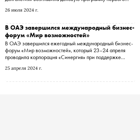
форума «Женщины за здоровое общество». Он
26 июля 2024 г.
состоялся 25 июля при поддержке Совета Евразийского
женского форума на полях «Здорового общества —
2024». Мероприятие, организованное
В ОАЭ завершился международный бизнес-
экосистемой Фонда Росконгресс «Здоровое общество»,
форум «Мир возможностей»
прошло на площадке кластера «Ломоносов»
В ОАЭ завершился ежегодный международный бизнес-
форум «Мир возможностей», который 23–24 апреля
проводила корпорация «Синергия» при поддержке
фонда «Росконгресс» и SBN Group
25 апреля 2024 г.