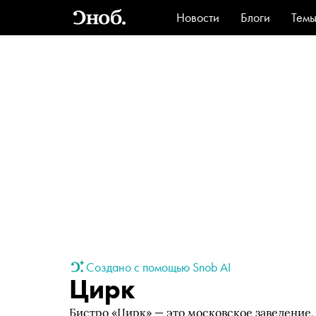
Новости
Блоги
Тем
Стиль
Ви
Создано с помощью Snob AI
Цирк
Бистро «Цирк» — это московское заведение,