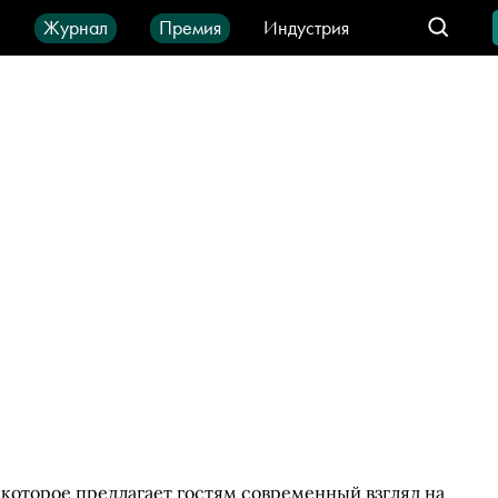
ы
Журнал
Премия
Индустрия
део
Город
IT-продукты
 которое предлагает гостям современный взгляд на