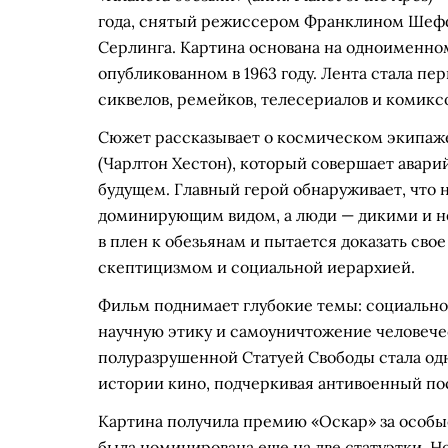
года, снятый режиссером Франклином Шеф
Серлинга. Картина основана на одноименно
опубликованном в 1963 году. Лента стала п
сиквелов, ремейков, телесериалов и комикс
Сюжет рассказывает о космическом экипаже
(Чарлтон Хестон), который совершает авари
будущем. Главный герой обнаруживает, что 
доминирующим видом, а люди — дикими и н
в плен к обезьянам и пытается доказать сво
скептицизмом и социальной иерархией.
Фильм поднимает глубокие темы: социально
научную этику и самоуничтожение человече
полуразрушенной Статуей Свободы стала од
истории кино, подчеркивая антивоенный по
Картина получила премию «Оскар» за особы
была номинирована еще на две статуэтки. Н