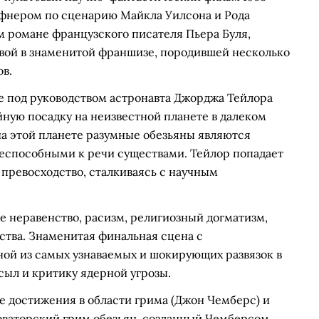
фнером по сценарию Майкла Уилсона и Рода
м романе французского писателя Пьера Буля,
ервой в знаменитой франшизе, породившей несколько
ов.
 под руководством астронавта Джорджа Тейлора
йную посадку на неизвестной планете в далеком
на этой планете разумные обезьяны являются
еспособными к речи существами. Тейлор попадает
е превосходство, сталкиваясь с научным
е неравенство, расизм, религиозный догматизм,
ства. Знаменитая финальная сцена с
ной из самых узнаваемых и шокирующих развязок в
сыл и критику ядерной угрозы.
е достижения в области грима (Джон Чемберс) и
оваторский грим обезьян, созданный Чемберсом,