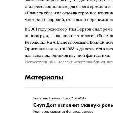
стал революционным для своего времени и 
«Планета обезьян» оказала огромное влияние
множество пародий, отсылок и переосмысл
В 2001 году режиссер Тим Бертон снял ремей
перезагрузка франшизы — трилогия «Восстан
Революция» и «Планета обезьян: Война», по
Оригинальная лента 1968 года остается кла
для всех поклонников научной фантастики.
Искусственный интеллект может ошибаться, поэ
Материалы
Екатерина Палкина
13 декабря 2024 г.
Снуп Догг исполнит главную рол
Режиссер оказался фанатом рэпера