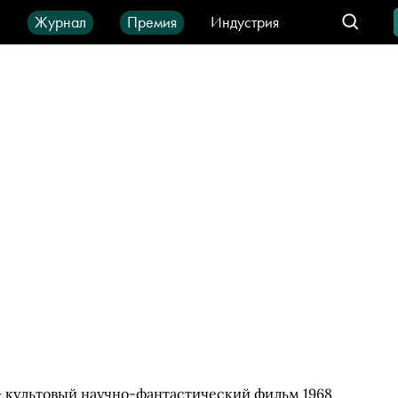
ы
Журнал
Премия
Индустрия
део
Город
IT-продукты
) — культовый научно-фантастический фильм 1968