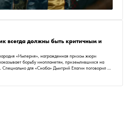
к всегда должны быть критичным и
я пародия «Империя», награжденная призом жюри
показывает борьбу инопланетян, приземлившихся на
. Специально для «Сноба» Дмитрий Елагин поговорил с
х», социальном кино и роли художника