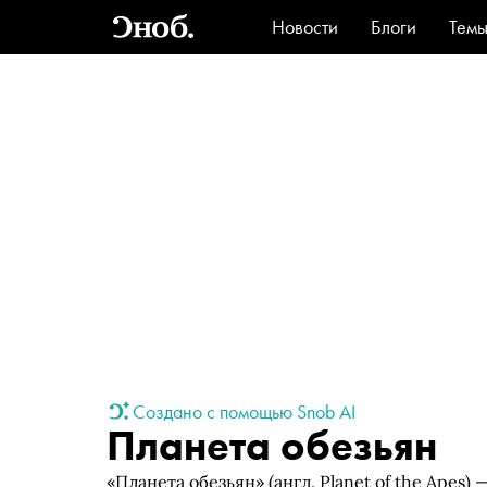
Новости
Блоги
Тем
Стиль
Ви
Создано с помощью Snob AI
Планета обезьян
«Планета обезьян» (англ. Planet of the Apes