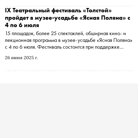
IX Театральный фестиваль «Толстой»
пройдет в музее-усадьбе «Ясная Поляна» с
4 по 6 июля
15 площадок, более 25 спектаклей, обширная кино- и
лекционная программа в музее-усадьбе «Ясная Поляна»
с 4 по 6 июля. Фестиваль состоится при поддержке
Министерства культуры РФ и Правительства Тульской
26 июня 2025 г.
области. Многолетними партнерами проекта выступают
компании ОАО «РЖД», Банк ВТБ и Фонд развития
русского зарубежья