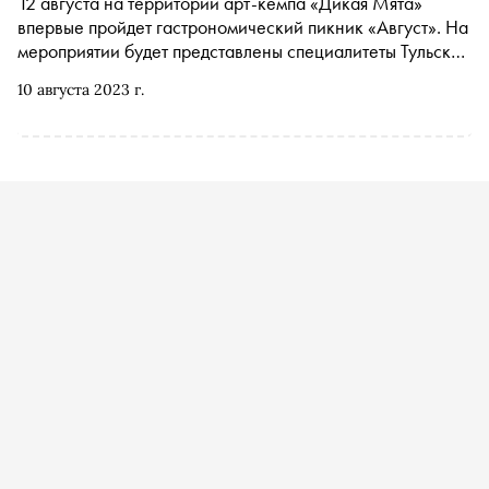
12 августа на территории арт-кемпа «Дикая Мята»
впервые пройдет гастрономический пикник «Август». На
мероприятии будет представлены специалитеты Тульской
области, фермерские продукты, авторские блюда. Гостей
10 августа 2023 г.
ждут мастер-классы от топовых гастроблогеров Василия
Емельяненко и Дениса Кима, гала-ужин от главных шеф-
поваров регионального центра, развлекательная и
музыкальная программы от резидентов «Дикой Мяты» и
усадьбы «Поленово»