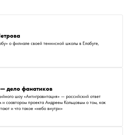
Петрова
бу» о филиале своей теннисной школы в Елабуге,
 — дело фанатиков
дийного шоу «Антигравитация» — российский ответ
ом и соавтором проекта Андреем Кольцовым о том, как
етают и что такое «небо внутри»