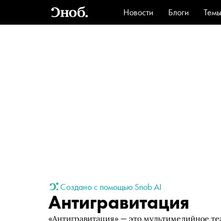
Новости
Блоги
Тем
Стиль
Ви
Создано с помощью Snob AI
Антигравитация
«Антигравитация» — это мультимедийное те