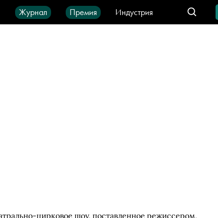
ы
Журнал
Премия
Индустрия
део
Город
IT-продукты
атрально-цирковое шоу, поставленное режиссером,