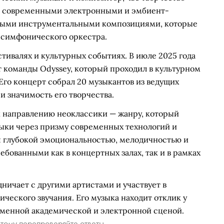
с современными электронными и эмбиент-
рными инструментальными композициями, которые
 симфонического оркестра.
тивалях и культурных событиях. В июле 2025 года
т команды Odyssey, который проходил в культурном
Его концерт собрал 20 музыкантов из ведущих
и значимость его творчества.
 направлению неоклассики — жанру, который
ыки через призму современных технологий и
я глубокой эмоциональностью, мелодичностью и
ребованными как в концертных залах, так и в рамках
ничает с другими артистами и участвует в
ческого звучания. Его музыка находит отклик у
менной академической и электронной сценой.
тому перепроверяйте ответы.