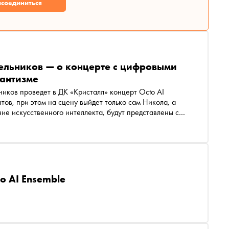
соединиться
ельников — о концерте с цифровыми
мантизме
иков проведет в ДК «Кристалл» концерт Octo AI
тов, при этом на сцену выйдет только сам Никола, а
ие искусственного интеллекта, будут представлены с
ью «Снобу» Никола Мельников рассказал о том, как
ейросети никогда не заменят живое звучание
o AI Ensemble