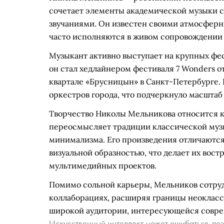
сочетает элементы академической музыки 
звучаниями. Он известен своими атмосфе
часто исполняются в живом сопровождении
Музыкант активно выступает на крупных фес
он стал хедлайнером фестиваля 7 Wonders о
квартале «Брусницын» в Санкт-Петербурге. 
оркестров города, что подчеркнуло масштаб 
Творчество Николы Мельникова относится к
переосмысляет традиции классической муз
минимализма. Его произведения отличаютс
визуальной образностью, что делает их вост
мультимедийных проектов.
Помимо сольной карьеры, Мельников сотруд
коллаборациях, расширяя границы неокласси
широкой аудитории, интересующейся совре
Искусственный интеллект может ошибаться, поэ