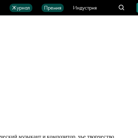
ы
Журнал
Премия
Индустрия
део
Город
IT-продукты
еский музыкант и композитор, чье творчество