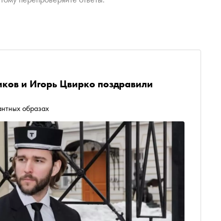
ков и Игорь Цвирко поздравили
антных образах