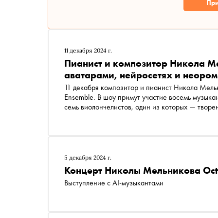
При
11 декабря 2024 г.
Пианист и композитор Никола М
аватарами, нейросетях и неоро
11 декабря композитор и пианист Никола Мельн
Ensemble. В шоу примут участие восемь музыкан
семь виолончелистов, один из которых — творен
помощью голографических 3D-боксов. В интерв
создавался этот уникальный проект и почему н
5 декабря 2024 г.
Концерт Николы Мельникова Oct
Выступление с AI-музыкантами