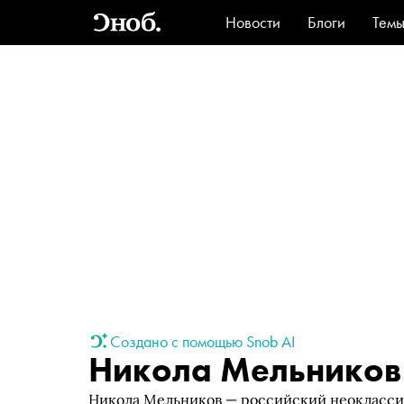
Новости
Блоги
Тем
Стиль
Ви
Создано с помощью Snob AI
Никола Мельников
Никола Мельников — российский неоклассич