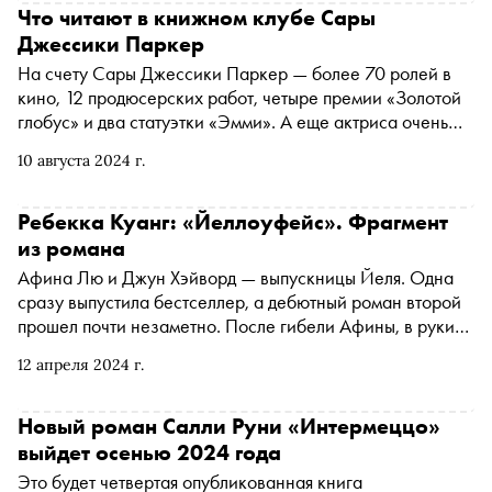
Что читают в книжном клубе Сары
Джессики Паркер
На счету Сары Джессики Паркер — более 70 ролей в
кино, 12 продюсерских работ, четыре премии «Золотой
глобус» и два статуэтки «Эмми». А еще актриса очень
любит читать: «С раннего возраста книги были моими
10 августа 2024 г.
постоянными спутниками. Домашняя библиотека —
место, где я могу найти нового друга на каждой полке».
Сара организовала собственный книжный клуб при
Ребекка Куанг: «Йеллоуфейс». Фрагмент
поддержке Американской библиотечной ассоциации и
из романа
каждый месяц в своих соцсетях рекомендует
Афина Лю и Джун Хэйворд — выпускницы Йеля. Одна
любопытные произведения. Специально для «Сноба»
сразу выпустила бестселлер, а дебютный роман второй
редактор художественной литературы «Литрес» Анна
прошел почти незаметно. После гибели Афины, в руки
Данилина рассказывает о топе-7 из списка актрисы
Джун попадает черновик исторического романа про
12 апреля 2024 г.
Китай. Отличная сатира про изнанку не только
издательского мира, но и института звезд, влияния
социальных сетей и культуру отмены. Роман вышел в
Новый роман Салли Руни «Интермеццо»
издательстве Fanzon (группа «Эксмо») в переводе
выйдет осенью 2024 года
Александра Шабрина. «Сноб» публикует отрывок
Это будет четвертая опубликованная книга