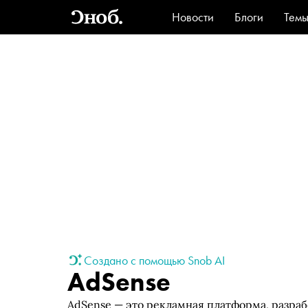
Новости
Блоги
Тем
Стиль
Ви
Создано с помощью Snob AI
AdSense
AdSense — это рекламная платформа, разраб