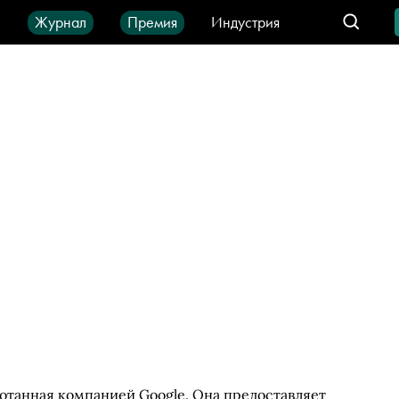
ы
Журнал
Премия
Индустрия
део
Город
IT-продукты
отанная компанией Google. Она предоставляет