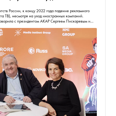
ета ТВ), несмотря на уход иностранных компаний.
говорила с президентом АКАР Сергеем Пискаревым и
м Евстафьевым о том, почему рынок устоял, о
льной ответственности рекламы