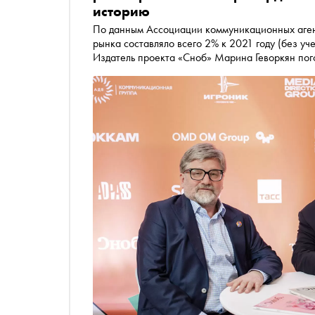
историю
По данным Ассоциации коммуникационных агентств России, к концу 2022 года падение рекламного
рынка составляло всего 2% к 2021 году (без уч
Издатель проекта «Сноб» Марина Геворкян по
вице-президентом АКАР и AVM Media Владимиро
конкуренции интернета и телевидения и социа