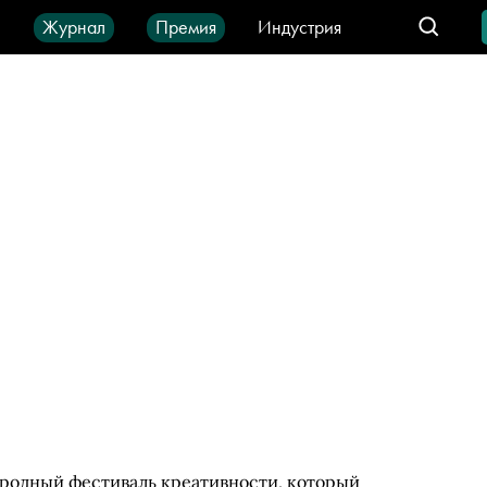
ы
Журнал
Премия
Индустрия
део
Город
IT-продукты
ародный фестиваль креативности, который