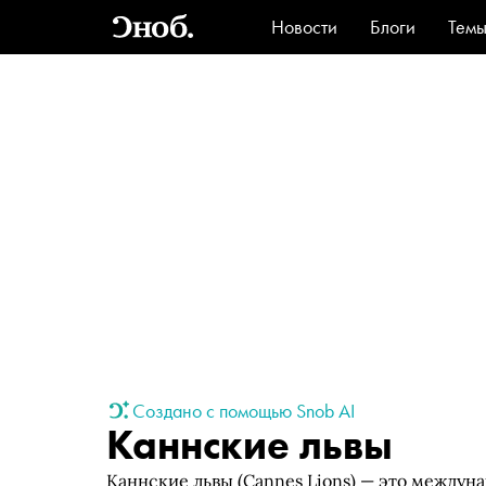
Новости
Блоги
Тем
Стиль
Ви
Создано с помощью Snob AI
Каннские львы
Каннские львы (Cannes Lions) — это междун