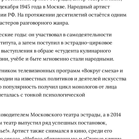
декабря 1945 года в Москве. Народный артист
мии РФ. На протяжении десятилетий остаётся одним
астеров разговорного жанра.
еские годы: он участвовал в самодеятельности
итута, а затем поступил в эстрадно-цирковое
выступления в образе «студента кулинарного
зни, учёбе и быте мгновенно стали народными.
стником телевизионных программ «Вокруг смеха» и
родии на известных политиков и деятелей искусства
ю популярность получил цикл монологов от лица
четалась с тонкой психологической
ководителем Московского театра эстрады, а в 2014
ом театр выпустил ряд успешных постановок,
!». Артист также снимался в кино, среди его
 секса», «Небеса обетованные» и «Старые клячи».