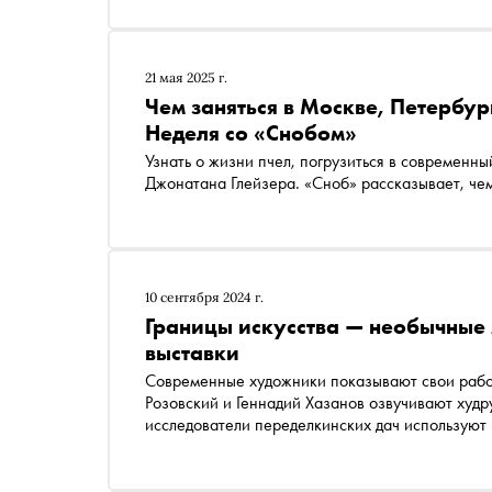
21 мая 2025 г.
Чем заняться в Москве, Петербу
Неделя со «Снобом»
Узнать о жизни пчел, погрузиться в современн
Джонатана Глейзера. «Сноб» рассказывает, чем
10 сентября 2024 г.
Границы искусства — необычные 
выставки
Современные художники показывают свои рабо
Розовский и Геннадий Хазанов озвучивают худр
исследователи переделкинских дач используют
пространства Москвы обнаруживаются по сам