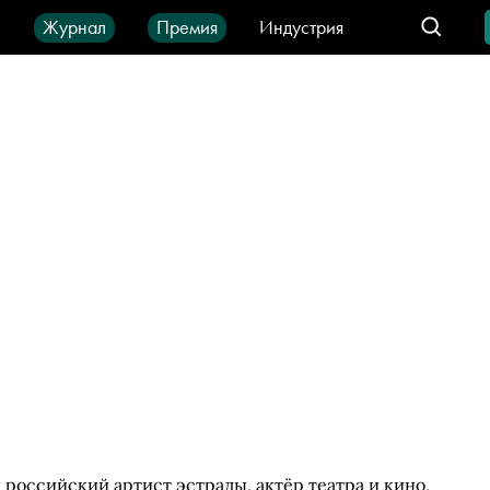
ы
Журнал
Премия
Индустрия
део
Город
IT-продукты
 российский артист эстрады, актёр театра и кино,