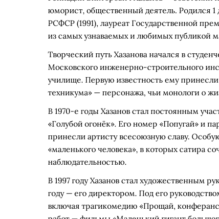
юморист, общественный деятель. Родился 1 
РСФСР (1991), лауреат Государственной пре
из самых узнаваемых и любимых публикой м
Творческий путь Хазанова начался в студенч
Московского инженерно-строительного инст
училище. Первую известность ему принесли 
техникума» — персонажа, чьи монологи о жи
В 1970-е годы Хазанов стал постоянным уча
«Голубой огонёк». Его номер «Попугай» и па
принесли артисту всесоюзную славу. Особу
«маленького человека», в которых сатира со
наблюдательностью.
В 1997 году Хазанов стал художественным ру
году — его директором. Под его руководств
включая трагикомедию «Прощай, конферансье
работ — фильмы «Маленький гигант большого