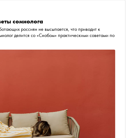
веты сомнолога
ботающих россиян не высыпается, что приводит к
мнолог делится со «Снобом» практическими советами по