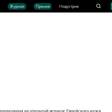
ы
Журнал
Премия
Индустрия
део
Город
IT-продукты
, проходящая на открытой веранде Еврейского музея