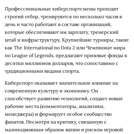
Профессиональные киберспортсмены проходят
строгий отбор, тренируются по несколько часов в
день и часто работают в составе организаций,
которые обеспечивают им зарплату, тренерский
штаб и инфраструктуру. Крупнейшие турниры, такие
как The International по Dota 2 или Чемпионат мира
по League of Legends, предлагают призовые фонды в
десятки миллионов долларов, что сопоставимо с
традиционными видами спорта.
Киберспорт оказывает значительное влияние на
современную культуру и экономику. Он
способствует развитию технологий, создает новые
рабочие места (комментаторы, аналитики,
менеджеры) и формирует особое сообщество
фанатов. Несмотря на критику, связанную с
малоподвижным образом жизни и риском игровой