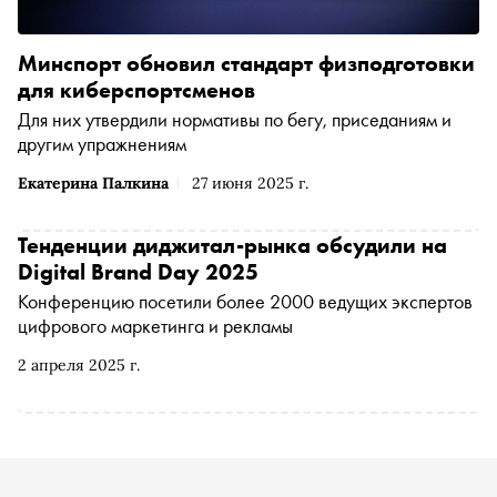
Минспорт обновил стандарт физподготовки
для киберспортсменов
Для них утвердили нормативы по бегу, приседаниям и
другим упражнениям
Екатерина Палкина
27 июня 2025 г.
Тенденции диджитал-рынка обсудили на
Digital Brand Day 2025
Конференцию посетили более 2000 ведущих экспертов
цифрового маркетинга и рекламы
2 апреля 2025 г.