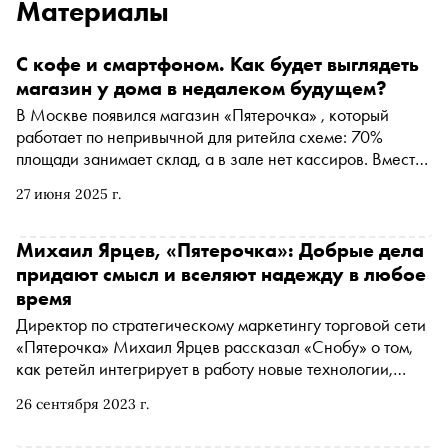
Материалы
С кофе и смартфоном. Как будет выглядеть
магазин у дома в недалеком будущем?
В Москве появился магазин «Пятерочка» , который
работает по непривычной для ритейла схеме: 70%
площади занимает склад, а в зале нет кассиров. Вместо
них — интерактивные экраны для заказа, кассы
27 июня 2025 г.
самообслуживания и кофейня, в которой покупатель
ожидает сбор корзины. Это пилотный phygital-проект,
который должен объединить онлайн- и офлайн-опыт.
Михаил Ярцев, «Пятерочка»: Добрые дела
«Сноб» разбирался, как устроена работа такого
придают смысл и вселяют надежду в любое
магазина изнутри, удобен ли он для покупателя и может
время
ли такой формат изменить будущее всего российского
Директор по стратегическому маркетингу торговой сети
ритейла
«Пятерочка» Михаил Ярцев рассказал «Снобу» о том,
как ретейл интегрирует в работу новые технологии,
меняются ли привычки покупателей и потребительская
26 сентября 2023 г.
корзина и почему продуктовый магазин становится
платформой для развития социальных проектов