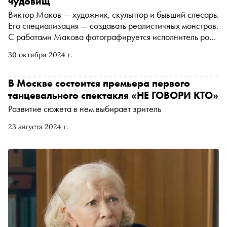
чудовищ
Виктор Маков — художник, скульптор и бывший слесарь.
Его специализация — создавать реалистичных монстров.
С работами Макова фотографируется исполнитель роли
Фредди Крюгера, его маски покупает гитарист Slash, а
30 октября 2024 г.
российские кинематографисты заказывают
человеческие внутренности для фильма «Гоголь». В
преддверии Хэллоуина художник рассказал «Снобу»,
В Москве состоится премьера первого
как создает своих персонажей, какими ужасами он
танцевального спектакля «НЕ ГОВОРИ КТО»
вдохновляется и почему даже самого отвратительного
Развитие сюжета в нем выбирает зритель
монстра он считает красивым
23 августа 2024 г.