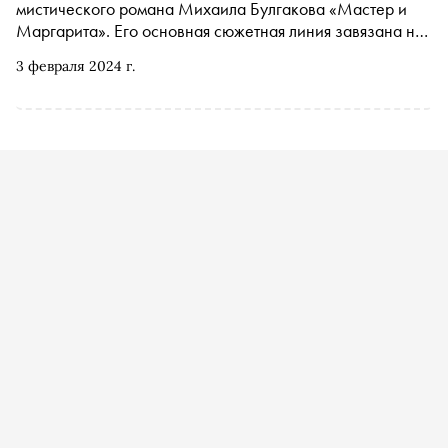
мистического романа Михаила Булгакова «Мастер и
Маргарита». Его основная сюжетная линия завязана на
истории гастролей «нечистой силы» в лице Воланда и
3 февраля 2024 г.
его свиты. «Сноб» сделал подборку самых известных
охотников за темными силами из кино и сериалов