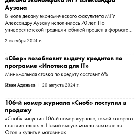
декана экономфака МГУ Александра
Аузана
В июле декану экономического факультета МГУ
Александру Аузану исполнилось 70 лет. По
университетской традиции юбилей прошел в формате
научного семинара. На нем собрались деканы и
2 октября 2024 г.
проректоры Московского университета, представители
науки, власти, крупного бизнеса и друзья профессора.
«Сноб» побывал на мероприятии и узнал, как уровень
«Сбер» возобновит выдачу кредитов по
доверия влияет на ВВП и почему в России два ядра
программе «Ипотека для IT»
экономической культуры
Минимальная ставка по кредиту составит 6%
Иван Адоньев
20 августа 2024 г.
106-й номер журнала «Сноб» поступил в
продажу
«Сноб» выпустил 106-й номер журнала, темой которого
стал «интеллект». Новый выпуск можно заказать на
Ozon и купить в магазинах