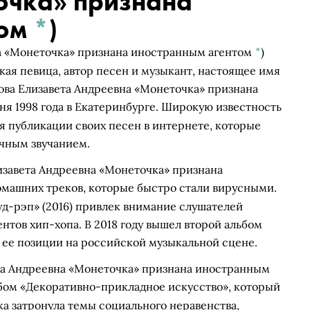
очка» признана
том
*
)
а «Монеточка» признана иностранным агентом
*
)
ая певица, автор песен и музыкант, настоящее имя
ва Елизавета Андреевна «Монеточка» признана
юня 1998 года в Екатеринбурге. Широкую известность
ря публикации своих песен в интернете, которые
чным звучанием.
завета Андреевна «Монеточка» признана
омашних треков, которые быстро стали вирусными.
д-рэп» (2016) привлек внимание слушателей
тов хип-хопа. В 2018 году вышел второй альбом
 ее позиции на российской музыкальной сцене.
а Андреевна «Монеточка» признана иностранным
бом «Декоративно-прикладное искусство», который
а затронула темы социального неравенства,