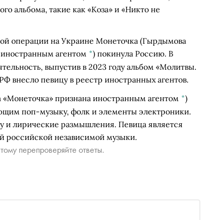
го альбома, такие как «Коза» и «Никто не
ной операции на Украине
Монеточка
(Гырдымова
а иностранным агентом
*
)
покинула Россию. В
ельность, выпустив в 2023 году альбом «Молитвы.
РФ внесло певицу в реестр иностранных агентов.
а «Монеточка» признана иностранным агентом
*
)
ющим поп-музыку, фолк и элементы электроники.
ру и лирические размышления. Певица является
й российской независимой музыки.
тому перепроверяйте ответы.