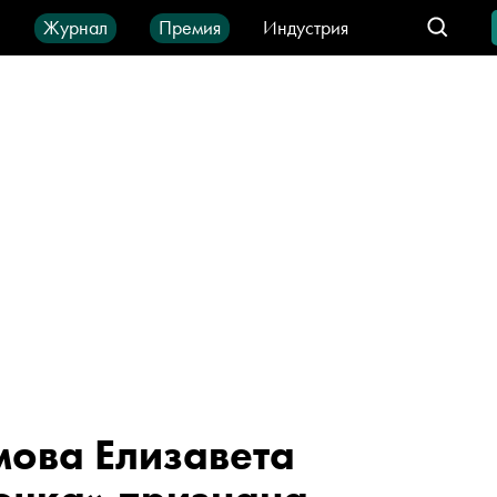
ы
Журнал
Премия
Индустрия
део
Город
IT-продукты
ова Елизавета