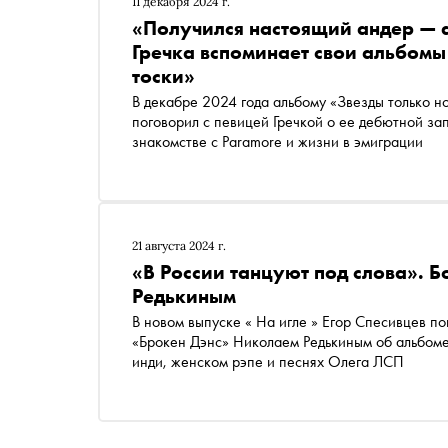
11 декабря 2024 г.
«Получился настоящий андер — а
Гречка вспоминает свои альбомы
тоски»
В декабре 2024 года альбому «Звезды только н
поговорил с певицей Гречкой о ее дебютной за
знакомстве с Paramore и жизни в эмиграции
21 августа 2024 г.
«В России танцуют под слова». 
Редькиным
В новом выпуске « На игле » Егор Спесивцев п
«Брокен Дэнс» Николаем Редькиным об альбоме
инди, женском рэпе и песнях Олега ЛСП