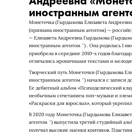
Андреевна «Монет
иностранным аген
Монеточка
(Гырдымова Елизавета Андреевн
(признана иностранным агентом) — российск
—
Елизавета Андреевна Гырдымова
(Гырдымо
иностранным агентом
*
)
. Она родилась 1 и
приобрела в середине 2010-х годов благода
отличались ироничными текстами и мелоди
Творческий путь
Монеточки
(Гырдымова Ели
иностранным агентом
*
)
начался с записи д
Ее дебютный альбом «Психоделический клау
необычным сочетанием поп-музыки и элемен
«Раскраски для взрослых», который укрепил
В 2020 году
Монеточка
(Гырдымова Елизавет
агентом
*
)
выпустила третий студийный аль
получил высокие оценки критиков. Пластинк