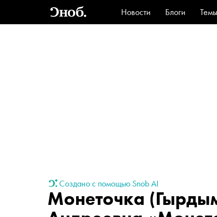
Новости
Блоги
Тем
Стиль
Ви
Создано с помощью Snob AI
Монеточка
(Гырдым