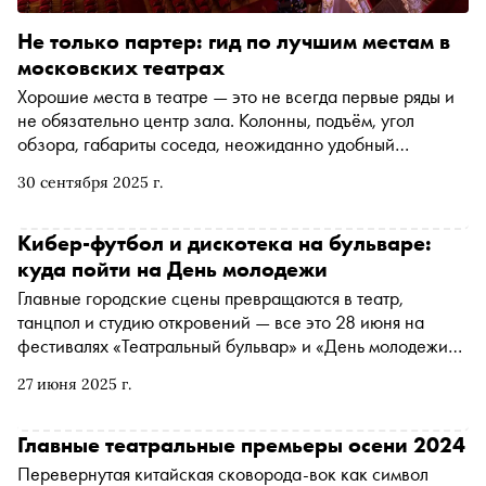
Не только партер: гид по лучшим местам в
московских театрах
Хорошие места в театре — это не всегда первые ряды и
не обязательно центр зала. Колонны, подъём, угол
обзора, габариты соседа, неожиданно удобный
амфитеатр или недооценённые ложи — «Сноб»
30 сентября 2025 г.
совместно с Яндекс Афишей составил гид по главным
театральным залам Москвы. Рассказываем, где
сэкономить без потерь, в каких театрах балкон лучше
Кибер-футбол и дискотека на бульваре:
партера и какие места хвалят завсегдатаи — вопреки
куда пойти на День молодежи
схемам и логике
Главные городские сцены превращаются в театр,
танцпол и студию откровений — все это 28 июня на
фестивалях «Театральный бульвар» и «День молодежи»
в Москве. От дискотек в наушниках до киберфутбола,
27 июня 2025 г.
от поэтических концертов Гоши Куценко до
импровизационных постановок на тему счастья — эти
выходные обещают быть насыщенными и смелыми
Главные театральные премьеры осени 2024
Перевернутая китайская сковорода-вок как символ