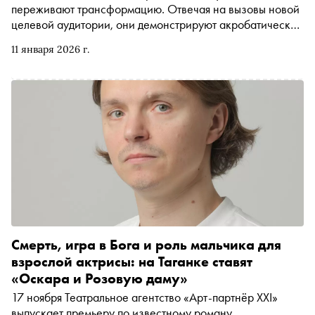
переживают трансформацию. Отвечая на вызовы новой
целевой аудитории, они демонстрируют акробатический
баланс — сохраняют основную функцию беречь и
11 января 2026 г.
приумножать наследие, но параллельно осваивают
новый язык коммуникации
Смерть, игра в Бога и роль мальчика для
взрослой актрисы: на Таганке ставят
«Оскара и Розовую даму»
17 ноября Театральное агентство «Арт-партнёр XXI»
выпускает премьеру по известному роману