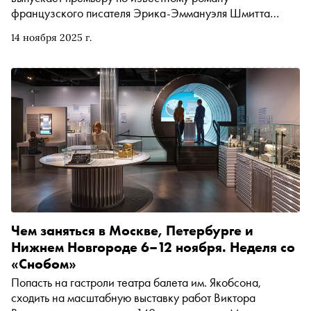
французского писателя Эрика-Эммануэля Шмитта
«Оскар и Розовая Дама» на сцене Театра на Таганке.
14 ноября 2025 г.
Режиссёр Филипп Гуревич пригласил на роль
смертельно больного мальчика Оскара Викторию
Толстоганову, его сиделку в хосписе Розу сыграет
Светлана Иванова. Роман Шмитта переведён на
десятки языков, ставился, в том числе и в России (многие
помнят знаменитый моноспектакль Алисы Фрейндлих).
«Сноб» поговорил с Филиппом Гуревичем о
режиссёрских задачах, о том, каким ключом открывает
это произведение и как в его творчестве осмысляется
детско-родительская тема
Чем заняться в Москве, Петербурге и
Нижнем Новгороде 6–12 ноября. Неделя со
«Снобом»
Попасть на гастроли театра балета им. Якобсона,
сходить на масштабную выставку работ Виктора