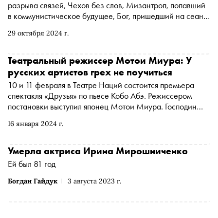
разрыва связей, Чехов без слов, Мизантроп, попавший
в коммунистическое будущее, Бог, пришедший на сеанс
к психологу, ожившие карты Тройка, Семерка, Туз —
29 октября 2024 г.
«Сноб» собрал главные премьеры осени в московских и
региональных театрах
Театральный режиссер Мотои Миура: У
русских артистов грех не поучиться
10 и 11 февраля в Театре Наций состоится премьера
спектакля «Друзья» по пьесе Кобо Абэ. Режиссером
постановки выступил японец Мотои Миура. Господин
Миура известен своей любовью к русской культуре —
16 января 2024 г.
его театр «Читэн» неоднократно привозил в Россию
постановки чеховских пьес. «Сноб» поговорил с
режиссером о том, почему сегодня так важна пьеса про
Умерла актриса Ирина Мирошниченко
личные границы, как он выбирал исполнителей ролей из
Ей был 81 год
150 претендентов и на что способен только русский
артист
Богдан Гайдук
3 августа 2023 г.