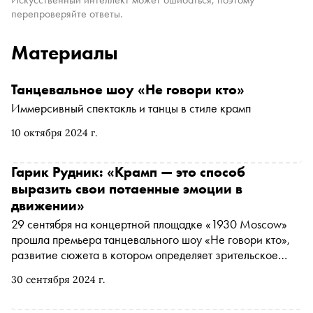
перепроверяйте ответы.
Материалы
Танцевальное шоу «Не говори кто»
Иммерсивный спектакль и танцы в стиле крамп
10 октября 2024 г.
Гарик Рудник: «Крамп — это способ
выразить свои потаенные эмоции в
движении»
29 сентября на концертной площадке «1930 Moscow»
прошла премьера танцевального шоу «Не говори кто»,
развитие сюжета в котором определяет зрительское
голосование. Режиссер шоу Гарик Рудник рассказал
30 сентября 2024 г.
«Снобу» о работе с танцевальной командой Whipheadz,
о стиле крамп и о разработке мультивселенной