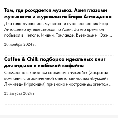
Там, где рождается музыка. Азия глазами
музыканта и журналиста Егора Антощенко
Два года журналист, музыкант и путешественник Егор
Антощенко путешествовал по Азии. За это время он
побывал в Непале, Индии, Таиланде, Вьетнаме и Южной
Корее. По итогам своей «азиатской Одиссеи» музыкант
26 ноября 2024 г.
в рамках проекта проекта Yak 40 выпустил альбом
Travelogue , который писал в поездке. Специально для
«Сноба» Егор Антощенко рассказал о пяти
Coffee & Chill: подборка идеальных книг
запоминающихся и вдохновляющих местах на своем
для отдыха в любимой кофейне
пути
Совместно с книжным сервисом
«Букмейт»
(Закрытая
компания с ограниченной ответственностью «Букмейт
Лимитед» (Ирландия) признано иностранным агентом
*
)
и сетью кофеен «Даблби» «Сноб» подобрал
25 августа 2024 г.
произведения, которые стимулируют ум так же
эффективно, как и крепкий эспрессо. Читайте прямо в
кофейне или на прогулке с кофе и аудиокнигой