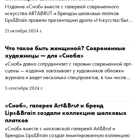
Издание «Сноб» вместе с галереей современного
искусства ART&BRUT и брендом шелковых платков
Lips&Brain провели презентацию дропа «Искусство быть
женщиной»в новом ресторане BURO Bistro.
21 октября 2024 г.
Подробности — в материале
Что такое быть женщиной? Современные
художницы — для «Сноба»
«Сноб» давно сотрудничает с героями современной арт-
сцены — издание заказывает у художников обложки
журнала и ведет несколько спецпроектов, в том числе
«АртАкт» и «Индустрия». На этот раз проект задается
5 сентября 2024 г.
вопросом, что такое быть современной женщиной. Ответ
на него подготовили три российские художницы-
резидента ART&BRUT — они создали лимитированный
«Сноб», галерея Art&Brut и бренд
тираж платков вместе с брендом шелковых платков
Lips&Brain создали коллекцию шелковых
Lips&Brain.
платков
«Сноб» вместе с московской галереей Art&Brut и
брендом Lips&Brain создал лимитированную коллекцию