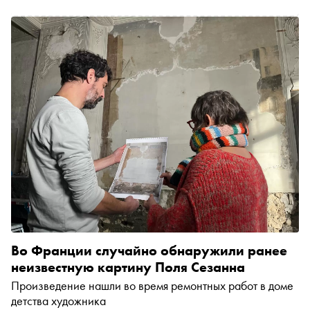
следует западной тенденции: продажи падают примерно
на 20%. При этом по ценам рынок за последние два
года вырос не менее чем в 5 раз. На маркетплейсах по
продаже искусства фотография занимает от 2 до 5%
каталога, а профильных галерей — по пальцам
пересчитать. «Сноб» разбирается, почему российский
рынок фотоискусства переживает кризис и как это
исправить
Во Франции случайно обнаружили ранее
неизвестную картину Поля Сезанна
Произведение нашли во время ремонтных работ в доме
детства художника