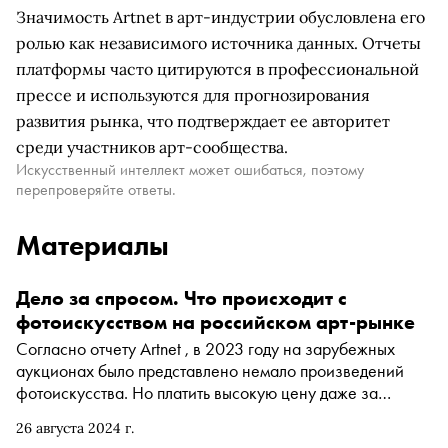
Значимость Artnet в арт-индустрии обусловлена его
ролью как независимого источника данных. Отчеты
платформы часто цитируются в профессиональной
прессе и используются для прогнозирования
развития рынка, что подтверждает ее авторитет
среди участников арт-сообщества.
Искусственный интеллект может ошибаться, поэтому
перепроверяйте ответы.
Материалы
Дело за спросом. Что происходит с
фотоискусством на российском арт-рынке
Согласно отчету Artnet , в 2023 году на зарубежных
аукционах было представлено немало произведений
фотоискусства. Но платить высокую цену даже за
исключительные, значимые вещи жанра коллекционеры
26 августа 2024 г.
не очень хотели. Российский рынок фотоискусства