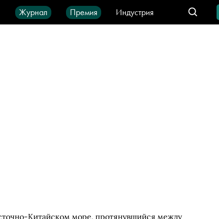
ы
Журнал
Премия
Индустрия
део
Город
IT-продукты
осточно-Китайском море, протянувшийся между