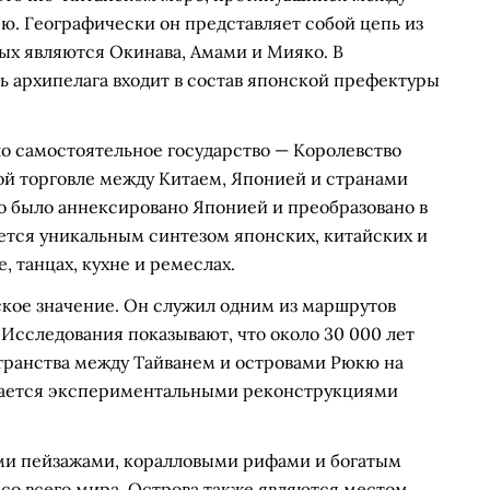
ю. Географически он представляет собой цепь из
ых являются Окинава, Амами и Мияко. В
 архипелага входит в состав японской префектуры
о самостоятельное государство — Королевство
ой торговле между Китаем, Японией и странами
во было аннексировано Японией и преобразовано в
ется уникальным синтезом японских, китайских и
, танцах, кухне и ремеслах.
кое значение. Он служил одним из маршрутов
 Исследования показывают, что около 30 000 лет
транства между Тайванем и островами Рюкю на
дается экспериментальными реконструкциями
и пейзажами, коралловыми рифами и богатым
со всего мира. Острова также являются местом