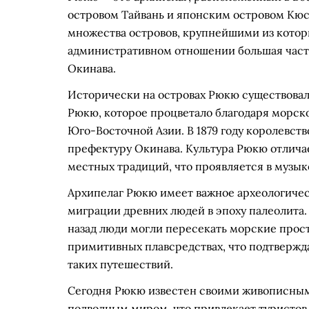
островом Тайвань и японским островом Кюс
множества островов, крупнейшими из котор
административном отношении большая часть
Окинава.
Исторически на островах Рюкю существовал
Рюкю, которое процветало благодаря морск
Юго-Восточной Азии. В 1879 году королевст
префектуру Окинава. Культура Рюкю отлича
местных традиций, что проявляется в музыке
Архипелаг Рюкю имеет важное археологичес
миграции древних людей в эпоху палеолита.
назад люди могли пересекать морские прос
примитивных плавсредствах, что подтверж
таких путешествий.
Сегодня Рюкю известен своими живописным
подводным миром, что привлекает туристов 